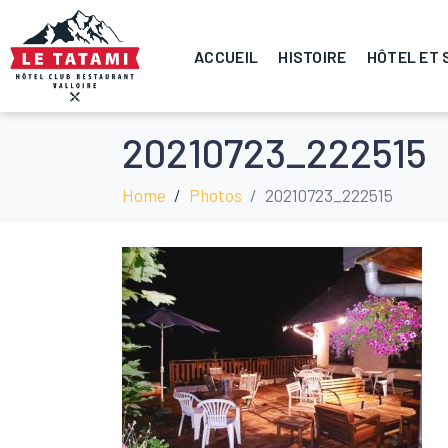
ACCUEIL
HISTOIRE
HÔTEL ET 
20210723_222515
Home
Photos
20210723_222515